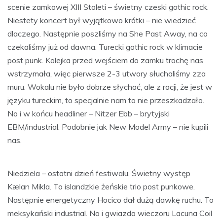
scenie zamkowej XIII Stoleti – świetny czeski gothic rock.
Niestety koncert był wyjątkowo krótki – nie wiedzieć
dlaczego. Następnie poszliśmy na She Past Away, na co
czekaliśmy już od dawna. Turecki gothic rock w klimacie
post punk. Kolejka przed wejściem do zamku trochę nas
wstrzymała, więc pierwsze 2-3 utwory słuchaliśmy zza
muru. Wokalu nie było dobrze słychać, ale z racji, że jest w
języku tureckim, to specjalnie nam to nie przeszkadzało.
No i w końcu headliner – Nitzer Ebb – brytyjski
EBM/industrial. Podobnie jak New Model Army – nie kupili
nas.
Niedziela – ostatni dzień festiwalu. Świetny występ
Kælan Mikla. To islandzkie żeńskie trio post punkowe.
Następnie energetyczny Hocico dał dużą dawkę ruchu. To
meksykański industrial. No i gwiazda wieczoru Lacuna Coil