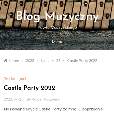
Skip
to
content
Blog Muzyczny
Pawła Muszyńskiego
Menu
»
»
»
»
Home
2022
lipiec
25
Castle Party 2022
Bez kategorii
Castle Party 2022
2022-07-25
By
Paweł Muszyński
No i kolejna edycja Castle Party za mną. O poprzedniej