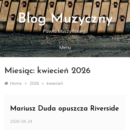
Skip
to
content
Blog Muzyczny
Pawła Muszyńskiego
Menu
Miesiąc:
kwiecień 2026
»
»
Home
2026
kwiecień
Mariusz Duda opuszcza Riverside
2026-04-24