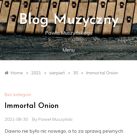
Skip
to
content
Blog Muzyczny
Pawła Muszyńskiego
Menu
»
»
»
»
Home
2021
sierpień
30
Immortal Onion
Bez kategorii
Immortal Onion
2021-08-30
By
Paweł Muszyński
Dawno nie było nic nowego, a to za sprawą pewnych