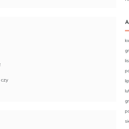
A
k
g
l
z
p
 czy
li
l
g
p
s