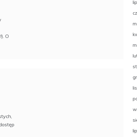
li
c
w
m
k
). O
m
l
s
g
l
p
w
stych,
s
 dostęp
li