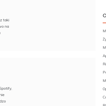
O
z taki
owo na
M
a
Ż
M
A
R
P
M
Spotify,
O
nie
C
rdzo
R