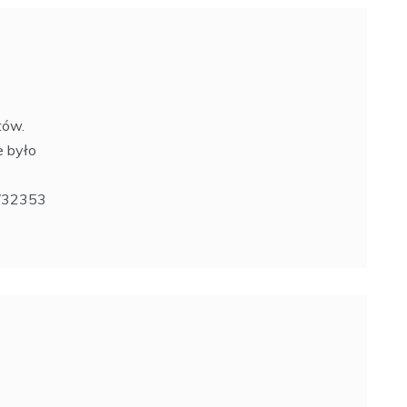
tów.
e było
s/32353