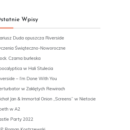
statnie Wpisy
ariusz Duda opuszcza Riverside
yczenia Świąteczno-Noworoczne
ock. Czarna burleska
pocalyptica w Hali Stulecia
iverside – I’m Done With You
erturbator w Zaklętych Rewirach
ichał Jan & Immortal Onion „Screens” w Nietocie
peth w A2
astle Party 2022
IP Roman Kostrzewski