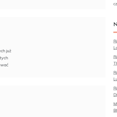
c
N
R
L
ech już
R
 tych
T
zować
R
Lu
R
Di
M
B