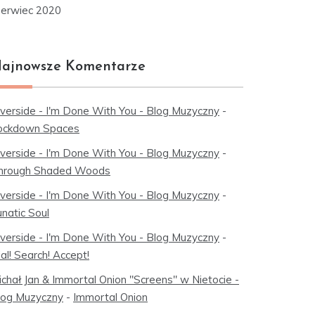
zerwiec 2020
ajnowsze Komentarze
iverside - I'm Done With You - Blog Muzyczny
-
ockdown Spaces
iverside - I'm Done With You - Blog Muzyczny
-
hrough Shaded Woods
iverside - I'm Done With You - Blog Muzyczny
-
natic Soul
iverside - I'm Done With You - Blog Muzyczny
-
al! Search! Accept!
ichał Jan & Immortal Onion "Screens" w Nietocie -
log Muzyczny
-
Immortal Onion