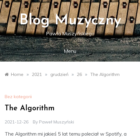
Skip
to
content
Blog Muzyczny
Pawła Muszyńskiego
Menu
»
»
»
»
Home
2021
grudzień
26
The Algorithm
Bez kategorii
The Algorithm
2021-12-26
By
Paweł Muszyński
The Algorithm mi jakieś 5 lat temu poleciał w Spotify, a