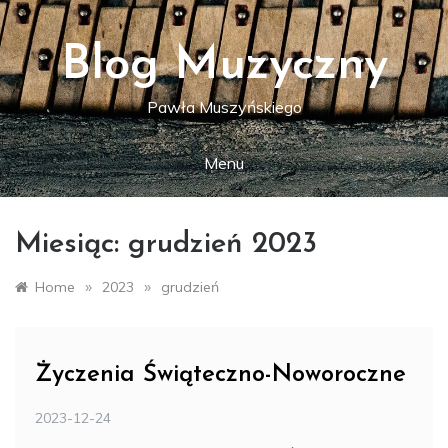
Skip
to
content
Blog Muzyczny
Pawła Muszyńskiego
Menu
Miesiąc:
grudzień 2023
»
»
Home
2023
grudzień
Życzenia Świąteczno-Noworoczne
2023-12-24